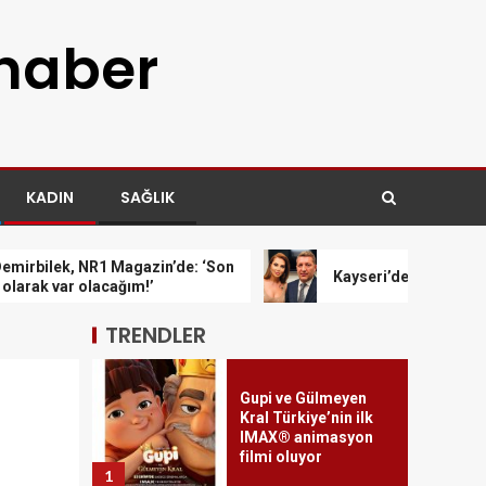
var olacağım!’
3
 haber
Kayseri’de izdiham
değil, rekor vardı!
4
KADIN
SAĞLIK
Mersin’den Kemer’e
, NR1 Magazin’de: ‘Son
Kayseri’de izdiham değil, rekor
uzanan tercih
ar olacağım!’
yolculuğu
5
TRENDLER
Gupi ve Gülmeyen
Kral Türkiye’nin ilk
IMAX® animasyon
filmi oluyor
1