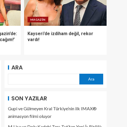
Mersin’den Kemer’e
uzanan tercih
yolculuğu
MAGAZIN
5
azin’de:
Kayseri’de izdiham değil, rekor
acağım!’
vardı!
Gupi ve Gülmeyen
Kral Türkiye’nin ilk
IMAX® animasyon
filmi oluyor
1
ARA
Ara
M Lisa ve Dolu
Kadehi Ters Tut’tan
Yeni İş Birliği: Vişne
SON YAZILAR
2
Gupi ve Gülmeyen Kral Türkiye’nin ilk IMAX®
animasyon filmi oluyor
Gözde Demirbilek,
M Lisa ve Dolu Kadehi Ters Tut’tan Yeni İş Birliği:
NR1 Magazin’de: