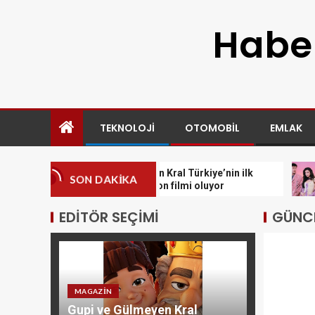
Haber
TEKNOLOJI
OTOMOBIL
EMLAK
Gupi ve Gülmeyen Kral Türkiye’nin ilk
M Li
SON DAKIKA
IMAX® animasyon filmi oluyor
İş Bi
EDITÖR SEÇIMI
GÜNCE
MAGAZIN
Gupi ve Gülmeyen Kral