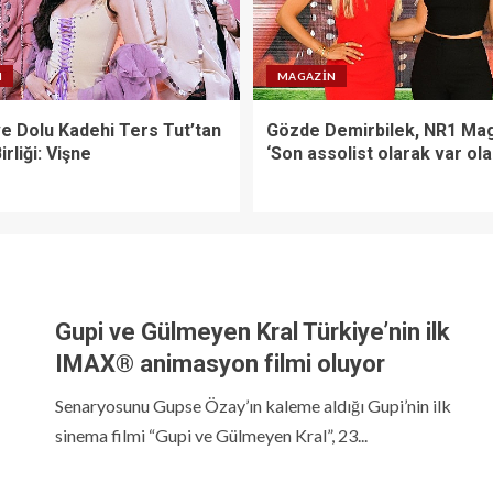
N
MAGAZIN
ve Dolu Kadehi Ters Tut’tan
Gözde Demirbilek, NR1 Mag
irliği: Vişne
‘Son assolist olarak var ol
Gupi ve Gülmeyen Kral Türkiye’nin ilk
IMAX® animasyon filmi oluyor
Senaryosunu Gupse Özay’ın kaleme aldığı Gupi’nin ilk
sinema filmi “Gupi ve Gülmeyen Kral”, 23...