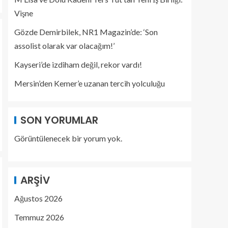
‘Son assolist olarak
Vişne
var olacağım!’
3
Gözde Demirbilek, NR1 Magazin’de: ‘Son
assolist olarak var olacağım!’
Kayseri’de izdiham değil, rekor vardı!
Kayseri’de izdiham
değil, rekor vardı!
Mersin’den Kemer’e uzanan tercih yolculuğu
4
SON YORUMLAR
Mersin’den Kemer’e
Görüntülenecek bir yorum yok.
uzanan tercih
yolculuğu
5
ARŞIV
Ağustos 2026
Temmuz 2026