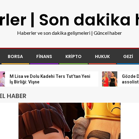
ler | Son dakika
Haberler ve son dakika gelişmeleri | Güncel haber
BORSA
FINANS
KRIPTO
HUKUK
GEZI
sa ve Dolu Kadehi Ters Tut’tan Yeni
Gözde Demirbilek
rliği: Vişne
assolist olarak v
L HABER