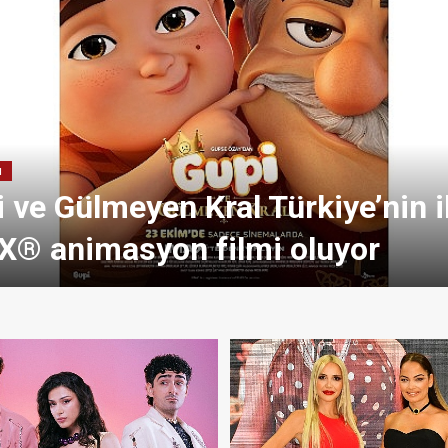
N
 ve Gülmeyen Kral Türkiye’nin i
X® animasyon filmi oluyor