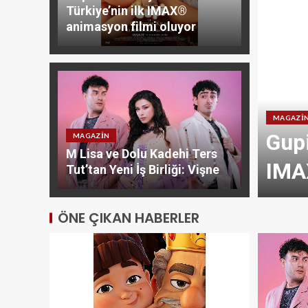
Türkiye’nin ilk IMAX®
animasyon filmi oluyor
MAGAZI
mer’e uzanan tercih
Gupi
MAGAZIN
M Lisa ve Dolu Kadehi Ters
IMA
Tut’tan Yeni İş Birliği: Vişne
ÖNE ÇIKAN HABERLER