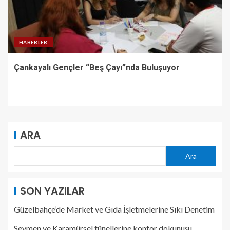
HABERLER
Çankayalı Gençler “Beş Çayı”nda Buluşuyor
ARA
Ara
SON YAZILAR
Güzelbahçe’de Market ve Gıda İşletmelerine Sıkı Denetim
Seymen ve Karamürsel tünellerine konfor dokunuşu