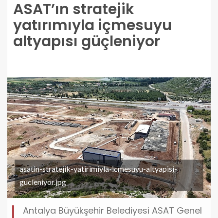
ASAT’ın stratejik
yatırımıyla içmesuyu
altyapısı güçleniyor
asatin-stratejik-yatirimiyla-icmesuyu-altyapisi-
gucleniyor.jpg
Antalya Büyükşehir Belediyesi ASAT Genel