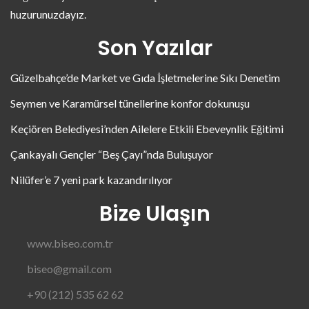
huzurunuzdayız.
Son Yazılar
Güzelbahçe’de Market ve Gıda İşletmelerine Sıkı Denetim
Seymen ve Karamürsel tünellerine konfor dokunuşu
Keçiören Belediyesi’nden Ailelere Etkili Ebeveynlik Eğitimi
Çankayalı Gençler “Beş Çayı”nda Buluşuyor
Nilüfer’e 7 yeni park kazandırılıyor
Bize Ulaşın
www.biseo.com.tr
biseo@gmail.com
+90 (212) 535 62 62