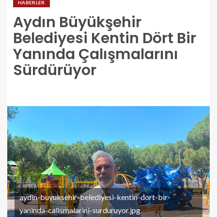
HABERLER
Aydın Büyükşehir
Belediyesi Kentin Dört Bir
Yanında Çalışmalarını
Sürdürüyor
aydin-buyuksehir-belediyesi-kentin-dort-bir-
yaninda-calismalarini-surduruyor.jpg