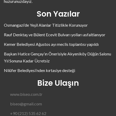
huzurunuzdayız.
Son Yazılar
Osmangazi’de Yeşil Alanlar Titizlikle Korunuyor
Rauf Denktaş ve Bülent Ecevit Bulvarı yolları asfaltlanıyor
Kemer Belediyesi Ağustos ayı meclis toplantısı yapıldı
Başkan Hatice Gençay’ın Önerisiyle Akyeniköy Düğün Salonu
Yıl Sonuna Kadar Ücretsiz
Nilüfer Belediyesi’nden kırtasiye desteği
Bize Ulaşın
www.biseo.com.tr
biseo@gmail.com
+90 (212) 535 62 62