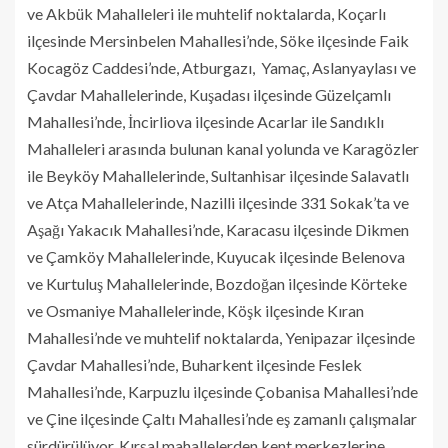
ve Akbük Mahalleleri ile muhtelif noktalarda, Koçarlı
ilçesinde Mersinbelen Mahallesi’nde, Söke ilçesinde Faik
Kocagöz Caddesi’nde, Atburgazı, Yamaç, Aslanyaylası ve
Çavdar Mahallelerinde, Kuşadası ilçesinde Güzelçamlı
Mahallesi’nde, İncirliova ilçesinde Acarlar ile Sandıklı
Mahalleleri arasında bulunan kanal yolunda ve Karagözler
ile Beyköy Mahallelerinde, Sultanhisar ilçesinde Salavatlı
ve Atça Mahallelerinde, Nazilli ilçesinde 331 Sokak’ta ve
Aşağı Yakacık Mahallesi’nde, Karacasu ilçesinde Dikmen
ve Çamköy Mahallelerinde, Kuyucak ilçesinde Belenova
ve Kurtuluş Mahallelerinde, Bozdoğan ilçesinde Körteke
ve Osmaniye Mahallelerinde, Köşk ilçesinde Kıran
Mahallesi’nde ve muhtelif noktalarda, Yenipazar ilçesinde
Çavdar Mahallesi’nde, Buharkent ilçesinde Feslek
Mahallesi’nde, Karpuzlu ilçesinde Çobanisa Mahallesi’nde
ve Çine ilçesinde Çaltı Mahallesi’nde eş zamanlı çalışmalar
sürdürülüyor. Kırsal mahallelerden kent merkezlerine