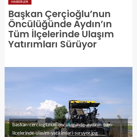
HABERLER
Başkan Çerçioğlu’nun
Öncülüğünde Aydın’ın
Tüm İlçelerinde Ulaşım
Yatırımları Sürüyor
baskan-cercioglunun-onculugunde-aydinin-tum-
ilcelerinde-ulasim-yatirimlari-suruyor.jpg