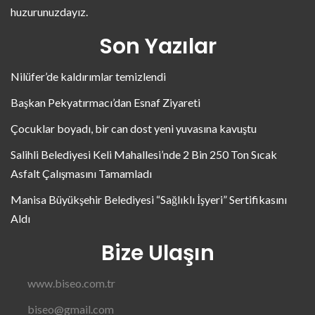
huzurunuzdayız.
Son Yazılar
Nilüfer’de kaldırımlar temizlendi
Başkan Pekyatırmacı’dan Esnaf Ziyareti
Çocuklar boyadı, bir can dost yeni yuvasına kavuştu
Salihli Belediyesi Keli Mahallesi’nde 2 Bin 250 Ton Sıcak
Asfalt Çalışmasını Tamamladı
Manisa Büyükşehir Belediyesi “Sağlıklı İşyeri” Sertifikasını
Aldı
Bize Ulaşın
www.biseo.com.tr
biseo@gmail.com