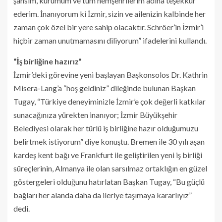
şahsım, kurumum ve tüm hemşehrilerim adına teşekkür
ederim. İnanıyorum ki İzmir, sizin ve ailenizin kalbinde her
zaman çok özel bir yere sahip olacaktır. Schröer’in İzmir’i
hiçbir zaman unutmamasını diliyorum” ifadelerini kullandı.
“İş birliğine hazırız”
İzmir’deki görevine yeni başlayan Başkonsolos Dr. Kathrin
Misera-Lang’a “hoş geldiniz” dileğinde bulunan Başkan
Tugay, “Türkiye deneyiminizle İzmir’e çok değerli katkılar
sunacağınıza yürekten inanıyor; İzmir Büyükşehir
Belediyesi olarak her türlü iş birliğine hazır olduğumuzu
belirtmek istiyorum” diye konuştu. Bremen ile 30 yılı aşan
kardeş kent bağı ve Frankfurt ile geliştirilen yeni iş birliği
süreçlerinin, Almanya ile olan sarsılmaz ortaklığın en güzel
göstergeleri olduğunu hatırlatan Başkan Tugay, “Bu güçlü
bağları her alanda daha da ileriye taşımaya kararlıyız”
dedi.