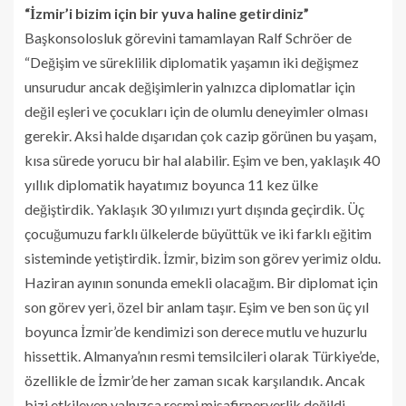
“İzmir’i bizim için bir yuva haline getirdiniz”
Başkonsolosluk görevini tamamlayan Ralf Schröer de
“Değişim ve süreklilik diplomatik yaşamın iki değişmez
unsurudur ancak değişimlerin yalnızca diplomatlar için
değil eşleri ve çocukları için de olumlu deneyimler olması
gerekir. Aksi halde dışarıdan çok cazip görünen bu yaşam,
kısa sürede yorucu bir hal alabilir. Eşim ve ben, yaklaşık 40
yıllık diplomatik hayatımız boyunca 11 kez ülke
değiştirdik. Yaklaşık 30 yılımızı yurt dışında geçirdik. Üç
çocuğumuzu farklı ülkelerde büyüttük ve iki farklı eğitim
sisteminde yetiştirdik. İzmir, bizim son görev yerimiz oldu.
Haziran ayının sonunda emekli olacağım. Bir diplomat için
son görev yeri, özel bir anlam taşır. Eşim ve ben son üç yıl
boyunca İzmir’de kendimizi son derece mutlu ve huzurlu
hissettik. Almanya’nın resmi temsilcileri olarak Türkiye’de,
özellikle de İzmir’de her zaman sıcak karşılandık. Ancak
bizi etkileyen yalnızca resmi misafirperverlik değildi.