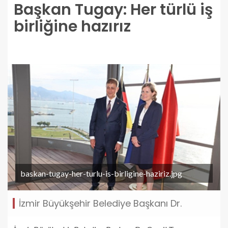
Başkan Tugay: Her türlü iş
birliğine hazırız
baskan-tugay-her-turlu-is-birligine-haziriz.jpg
İzmir Büyükşehir Belediye Başkanı Dr.