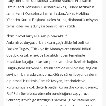
İtalya’nın İzmir Konsolosu Daniele Bianchi, Fransa’nın
İzmir Fahri Konsolosu Bernard Arkas, Güney Afrika’nın
İzmir Fahri Konsolosu Tamer Taşkın, Arkas Holding
Yönetim Kurulu Başkanı Lucien Arkas, diplomatik misyon
temsilcileri ve iş dünyası temsilcileri katıldı.
“İzmir özel bir yere sahip olacaktır”
Anlamlı ve duygusal bir akşam geçirdiklerini belirten
Başkan Tugay, “Türkiye ile Almanya arasındaki köklü
dostluk, ortak emek ve karşılıklı güven temelinde
kuşaktan kuşağa aktarılan çok kıymetli ve özel bir bağdır.
Bugün, hem bir veda hüznünü hem de yeni bir başlangıcın
sevincini bir arada yaşıyoruz. Görev süresi boyunca derin
diplomasi birikimini İzmir’e taşıyan, kentimizle ve
kurumumuzla çok değerli bağlar kuran Başkonsolosumuz
Ralf Schröer’e veda etmenin burukluğunu yaşıyoruz.
Schröer; İzmir’e gösterdiğiniz samimi ilgi ve katkılar için