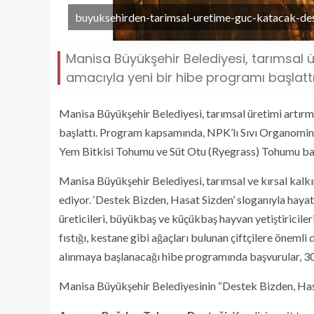
buyuksehirden-tarimsal-uretime-guc-katacak-de
Manisa Büyükşehir Belediyesi, tarımsal ü
amacıyla yeni bir hibe programı başlattı
Manisa Büyükşehir Belediyesi, tarımsal üretimi artırm
başlattı. Program kapsamında, NPK’lı Sıvı Organomin
Yem Bitkisi Tohumu ve Süt Otu (Ryegrass) Tohumu başv
Manisa Büyükşehir Belediyesi, tarımsal ve kırsal kalk
ediyor. ‘Destek Bizden, Hasat Sizden’ sloganıyla hay
üreticileri, büyükbaş ve küçükbaş hayvan yetiştiricileri 
fıstığı, kestane gibi ağaçları bulunan çiftçilere öneml
alınmaya başlanacağı hibe programında başvurular, 30
Manisa Büyükşehir Belediyesinin “Destek Bizden, Hasat