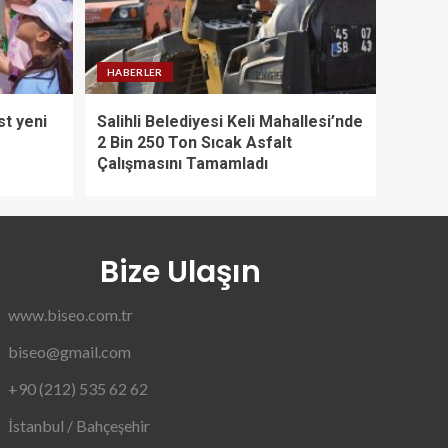
HABERLER
st yeni
Salihli Belediyesi Keli Mahallesi’nde
2 Bin 250 Ton Sıcak Asfalt
Çalışmasını Tamamladı
Bize Ulaşın
www.biseo.com.tr
biseo@gmail.com
+90 (212) 535 62 62
İstanbul / Bahçeşehir