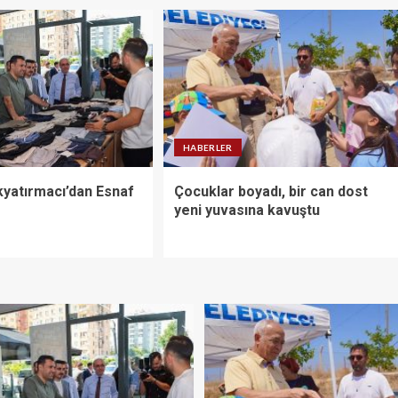
HABERLER
yatırmacı’dan Esnaf
Çocuklar boyadı, bir can dost
yeni yuvasına kavuştu