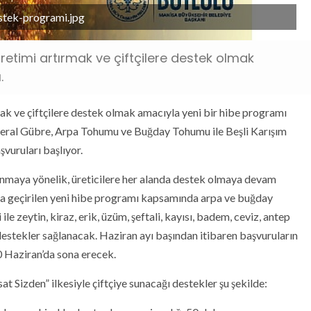
stek-programi.jpg
retimi artırmak ve çiftçilere destek olmak
.
ak ve çiftçilere destek olmak amacıyla yeni bir hibe programı
eral Gübre, Arpa Tohumu ve Buğday Tohumu ile Beşli Karışım
uruları başlıyor.
ınmaya yönelik, üreticilere her alanda destek olmaya devam
ata geçirilen yeni hibe programı kapsamında arpa ve buğday
ile zeytin, kiraz, erik, üzüm, şeftali, kayısı, badem, ceviz, antep
i destekler sağlanacak. Haziran ayı başından itibaren başvuruların
 Haziran’da sona erecek.
 Sizden” ilkesiyle çiftçiye sunacağı destekler şu şekilde: