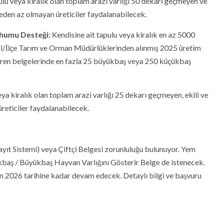
ulu veya kiralık olan toplam arazi varlığı 50 dekarı geçmeyen ve
den az olmayan üreticiler faydalanabilecek.
ohumu Desteği:
Kendisine ait tapulu veya kiralık en az 5000
 İl/İlçe Tarım ve Orman Müdürlüklerinden alınmış 2025 üretim
teren belgelerinde en fazla 25 büyükbaş veya 250 küçükbaş
eya kiralık olan toplam arazi varlığı 25 dekarı geçmeyen, ekili ve
 üreticiler faydalanabilecek.
Kayıt Sistemi) veya Çiftçi Belgesi zorunluluğu bulunuyor. Yem
çükbaş / Büyükbaş Hayvan Varlığını Gösterir Belge de istenecek.
n 2026 tarihine kadar devam edecek. Detaylı bilgi ve başvuru