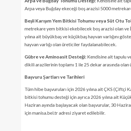
Arpa ve Buğday Tohumu Desteği:
Kendisine ait tap
Arpa veya Buğday ekeceği boş arazisi 5000 metrekare
Beşli Karışım Yem Bitkisi Tohumu veya Süt Otu T
metrekare yem bitkisi ekebilecek boş arazisi olan ve
yılına ait büyükbaş ve küçükbaş hayvan varlığını gös
hayvan varlığı olan üreticiler faydalanabilecek.
Gübre ve Aminoasit Desteği:
Kendisine ait tapulu v
dikili arazilerinin toplamı 1 ile 25 dekar arasında olan
Başvuru Şartları ve Tarihleri
Tüm hibe başvuruları için 2026 yılına ait ÇKS (Çiftçi 
bitkisi tohumu desteği için ayrıca 2026 yılına ait Kü
Haziran ayında başlayacak olan başvurular, 30 Hazira
için manisa.bel.tr adresi ziyaret edilebilir.