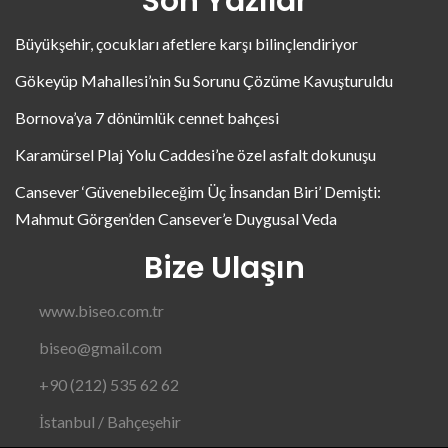
Son Yazılar
Büyükşehir, çocukları afetlere karşı bilinçlendiriyor
Gökeyüp Mahallesi’nin Su Sorunu Çözüme Kavuşturuldu
Bornova’ya 7 dönümlük cennet bahçesi
Karamürsel Plaj Yolu Caddesi’ne özel asfalt dokunuşu
Cansever ‘Güvenebileceğim Üç İnsandan Biri’ Demişti:
Mahmut Görgen’den Cansever’e Duygusal Veda
Bize Ulaşın
www.biseo.com.tr
biseo@gmail.com
+90 (212) 535 62 62
İstanbul / Bahçeşehir