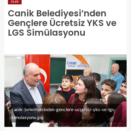
ÜLKE
Canik Belediyesi’nden
Gençlere Ücretsiz YKS ve
LGS Simülasyonu
canik-belediyesinden-genclere-ucretsiz-yks-ve-lgs-
simulasyonu.jpg