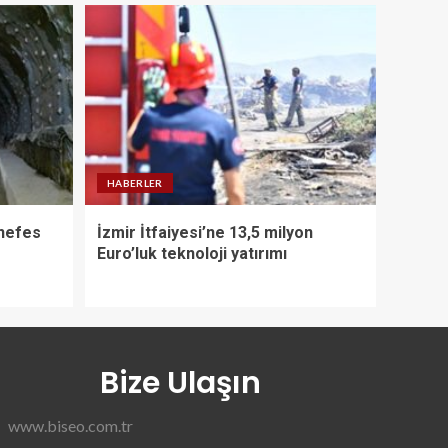
HABERLER
 nefes
İzmir İtfaiyesi’ne 13,5 milyon
Euro’luk teknoloji yatırımı
Bize Ulaşın
www.biseo.com.tr