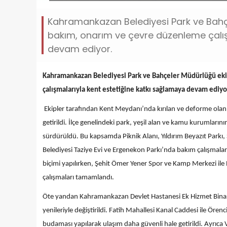
Kahramankazan Belediyesi Park ve Bahçel
bakım, onarım ve çevre düzenleme çalış
devam ediyor.
Kahramankazan Belediyesi Park ve Bahçeler Müdürlüğü ekip
çalışmalarıyla kent estetiğine katkı sağlamaya devam ediyo
Ekipler tarafından Kent Meydanı’nda kırılan ve deforme olan z
getirildi. İlçe genelindeki park, yeşil alan ve kamu kurumlarının
sürdürüldü. Bu kapsamda Piknik Alanı, Yıldırım Beyazıt Park
Belediyesi Taziye Evi ve Ergenekon Parkı’nda bakım çalışmalar
biçimi yapılırken, Şehit Ömer Yener Spor ve Kamp Merkezi ile
çalışmaları tamamlandı.
Öte yandan Kahramankazan Devlet Hastanesi Ek Hizmet Binası, 
yenileriyle değiştirildi. Fatih Mahallesi Kanal Caddesi ile Öre
budaması yapılarak ulaşım daha güvenli hale getirildi. Ayrıca