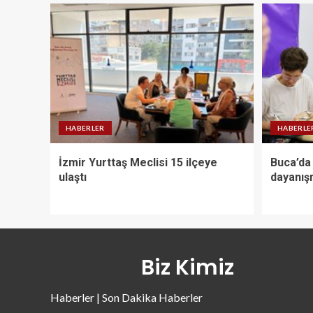
HABERLER
HABERLE
İzmir Yurttaş Meclisi 15 ilçeye
Buca’da 
ulaştı
dayanış
Biz Kimiz
Haberler | Son Dakika Haberler