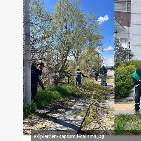
ekiplerden-kapsamli-calisma.jpg