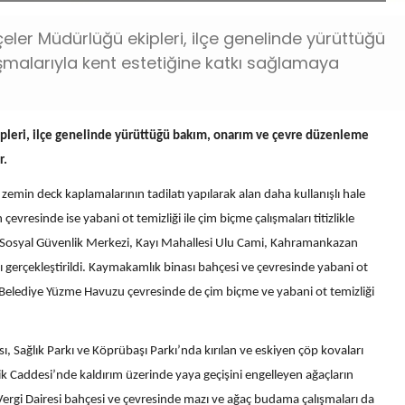
er Müdürlüğü ekipleri, ilçe genelinde yürüttüğü
malarıyla kent estetiğine katkı sağlamaya
leri, ilçe genelinde yürüttüğü bakım, onarım ve çevre düzenleme
r.
emin deck kaplamalarının tadilatı yapılarak alan daha kullanışlı hale
 çevresinde ise yabani ot temizliği ile çim biçme çalışmaları titizlikle
ı, Sosyal Güvenlik Merkezi, Kayı Mahallesi Ulu Cami, Kahramankazan
ı gerçekleştirildi. Kaymakamlık binası bahçesi ve çevresinde yabani ot
 Belediye Yüzme Havuzu çevresinde de çim biçme ve yabani ot temizliği
Sağlık Parkı ve Köprübaşı Parkı’nda kırılan ve eskiyen çöp kovaları
ncik Caddesi’nde kaldırım üzerinde yaya geçişini engelleyen ağaçların
 Vergi Dairesi bahçesi ve çevresinde mazı ve ağaç budama çalışmaları da