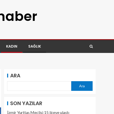
 haber
KADIN
SAĞLIK
ARA
Ara
SON YAZILAR
İzmir Yurttaş Meclisi 15 ilçeye ulaştı