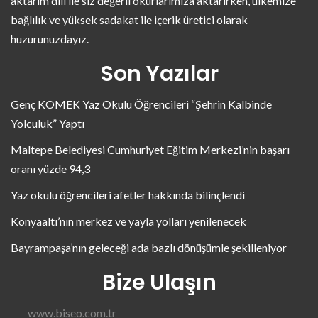
aktarım dili ile siz değerli okurlarımıza aktarırken, ülkemize
bağlılık ve yüksek sadakat ile içerik üretici olarak
huzurunuzdayız.
Son Yazılar
Genç KOMEK Yaz Okulu Öğrencileri “Şehrin Kalbinde
Yolculuk” Yaptı
Maltepe Belediyesi Cumhuriyet Eğitim Merkezi’nin başarı
oranı yüzde 94,3
Yaz okulu öğrencileri afetler hakkında bilinçlendi
Konyaaltı’nın merkez ve yayla yolları yenilenecek
Bayrampaşa’nın geleceği ada bazlı dönüşümle şekilleniyor
Bize Ulaşın
www.biseo.com.tr