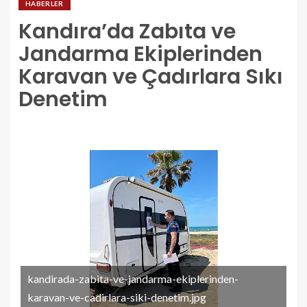
HABERLER
Kandıra’da Zabıta ve
Jandarma Ekiplerinden
Karavan ve Çadırlara Sıkı
Denetim
kandirada-zabita-ve-jandarma-ekiplerinden-
karavan-ve-cadirlara-siki-denetim.jpg