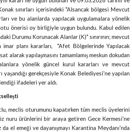
yılı kararı ile uygun bulunan ve 09.03.2026 tarihli ve
 Konak sınırları içerisindeki “Alsancak bölgesi Mevcut
ları ve bu alanlarda yapılacak uygulamalara yönelik
tu önerisi oy birliğiyle uygun bulundu. Kabul edilen
daki Durumu Korunacak Alanlar (K)” sınırının; mevcut
n imar planı kararları, “Afet Bölgelerinde Yapılacak
hsat alarak yapılaşmasını tamamlamış meskun dokudan
alanlara yönelik güncel kurul kararları ve mevcut
rı yaşandığı gerekçesiyle Konak Belediyesi’ne yapılan
ndiği ifadeleri yer aldı.
selleşti
lu, meclis oturumunu kapatırken tüm meclis üyelerini
 göz nuru ürünlerini bir araya getiren Gece Kermesi’ne
yaz da el emeği ve dayanışmayı Karantina Meydanı’nda