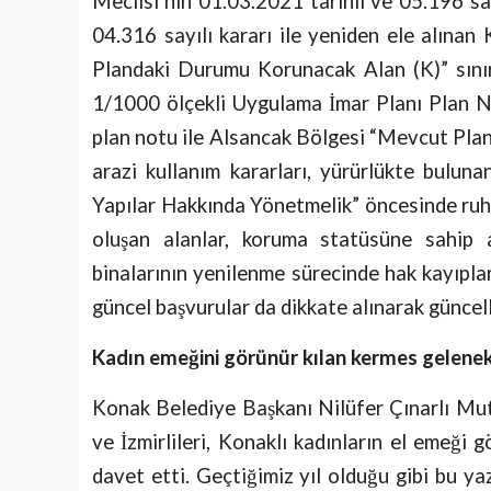
Meclisi’nin 01.03.2021 tarihli ve 05.196 sa
04.316 sayılı kararı ile yeniden ele alınan
Plandaki Durumu Korunacak Alan (K)” sınır
1/1000 ölçekli Uygulama İmar Planı Plan No
plan notu ile Alsancak Bölgesi “Mevcut Plan
arazi kullanım kararları, yürürlükte buluna
Yapılar Hakkında Yönetmelik” öncesinde ru
oluşan alanlar, koruma statüsüne sahip 
binalarının yenilenme sürecinde hak kayıpla
güncel başvurular da dikkate alınarak güncelle
Kadın emeğini görünür kılan kermes gelenek
Konak Belediye Başkanı Nilüfer Çınarlı Mut
ve İzmirlileri, Konaklı kadınların el emeği
davet etti. Geçtiğimiz yıl olduğu gibi bu 