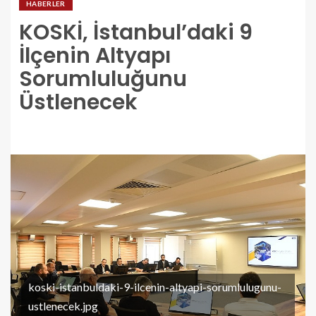
HABERLER
KOSKİ, İstanbul’daki 9
İlçenin Altyapı
Sorumluluğunu
Üstlenecek
koski-istanbuldaki-9-ilcenin-altyapi-sorumlulugunu-
ustlenecek.jpg