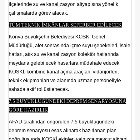
ilçelerinde su ve kanalizasyon altyapısına yönelik
çalışmalarda görev alacak.
TÜM TEKNİK İMKÂNLAR SEFERBER EDİLECEK
Konya Büyükşehir Belediyesi KOSKİ Genel
Müdürlüğü, afet sonrasında içme suyu şebekeleri, isale
hatları, atık su ve kanalizasyon kolektör hatlarında
meydana gelebilecek hasarlara müdahale edecek.
KOSKİ, kombine kanal açma araçları, vidanjörleri,
teknik ekipmanları ve alanında uzman personeliyle
sahada aktif rol üstlenecek.
7,5 BÜYÜKLÜĞÜNDEKİ DEPREM SENARYOSUNA
GÖRE HAZIRLIK
AFAD tarafından öngörülen 7,5 büyüklüğündeki
deprem senaryosu esas alınarak hazırlanan plan
doğrultusunda KOSKİ ekipleri yalnızca mevcut altyapı