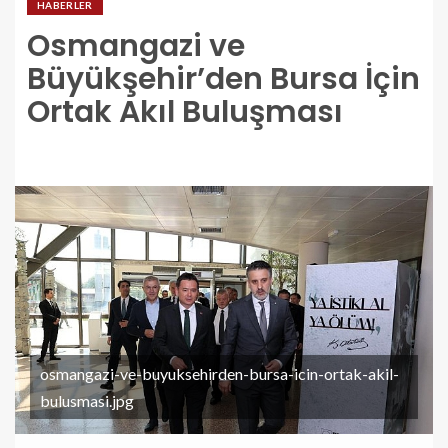
HABERLER
Osmangazi ve
Büyükşehir’den Bursa İçin
Ortak Akıl Buluşması
osmangazi-ve-buyuksehirden-bursa-icin-ortak-akil-
bulusmasi.jpg