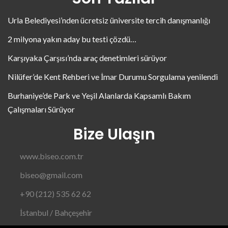
Urla Belediyesi’nden ücretsiz üniversite tercih danışmanlığı
2 milyona yakın aday bu testi çözdü…
Karşıyaka Çarşısı’nda araç denetimleri sürüyor
Nilüfer’de Kent Rehberi ve İmar Durumu Sorgulama yenilendi
Burhaniye’de Park ve Yeşil Alanlarda Kapsamlı Bakım
Çalışmaları Sürüyor
Bize Ulaşın
www.biseo.com.tr
biseo@gmail.com
+90 (212) 535 62 62
İstanbul / Bahçeşehir