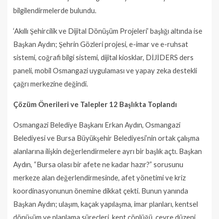
bilgilendirmelerde bulundu.
‘Akıllı Şehircilik ve Dijital Dönüşüm Projeleri’ başlığı altında ise
Başkan Aydın; Şehrin Gözleri projesi, e-imar ve e-ruhsat
sistemi, coğrafi bilgi sistemi, dijital kiosklar, DİJİDERS ders
paneli, mobil Osmangazi uygulaması ve yapay zeka destekli
çağrı merkezine değindi.
Çözüm Önerileri ve Talepler 12 Başlıkta Toplandı
Osmangazi Belediye Başkanı Erkan Aydın, Osmangazi
Belediyesi ve Bursa Büyükşehir Belediyesi’nin ortak çalışma
alanlarına ilişkin değerlendirmelere ayrı bir başlık açtı. Başkan
Aydın, “Bursa olası bir afete ne kadar hazır?” sorusunu
merkeze alan değerlendirmesinde, afet yönetimi ve kriz
koordinasyonunun önemine dikkat çekti. Bunun yanında
Başkan Aydın; ulaşım, kaçak yapılaşma, imar planları, kentsel
dönüşüm ve planlama süreçleri, kent çöplüğü, çevre düzeni