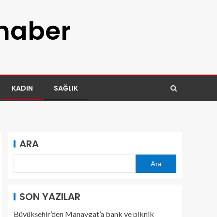
 haber
KADIN
SAĞLIK
ARA
Ara
SON YAZILAR
Büyükşehir’den Manavgat’a bank ve piknik