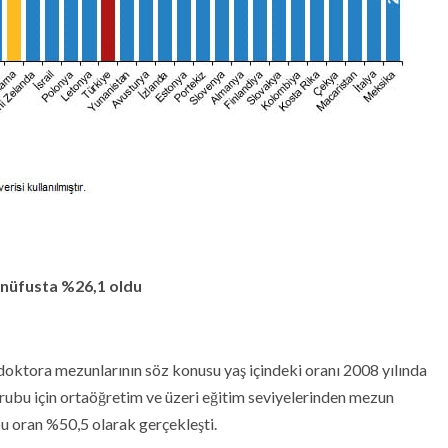
 nüfusta %26,1 oldu
e doktora mezunlarının söz konusu yaş içindeki oranı 2008 yılında
 grubu için ortaöğretim ve üzeri eğitim seviyelerinden mezun
bu oran %50,5 olarak gerçekleşti.