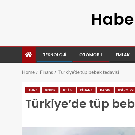
Haber
TEKNOLOJI
OTOMOBIL
EMLAK
Home
Finans
Türkiye’de tüp bebek tedavisi
ANNE
BEBEK
BILIM
FINANS
KADIN
PSIKOLOJ
Türkiye’de tüp beb