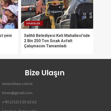
HABERLER
st yeni
Salihli Belediyesi Keli Mahallesi’nde
2 Bin 250 Ton Sıcak Asfalt
Çalışmasını Tamamladı
Bize Ulaşın
www.biseo.com.tr
biseo@gmail.com
+90 (212) 535 62 62
İstanbul / Bahçeşehir