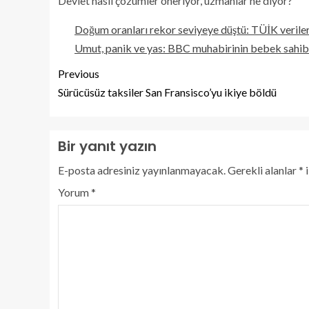
Devlet nasıl çözümler öneriyor, uzmanlar ne diyor?
Doğum oranları rekor seviyeye düştü: TÜİK veriler
Umut, panik ve yas: BBC muhabirinin bebek sahibi 
Previous
Sürücüsüz taksiler San Fransisco’yu ikiye böldü
Bir yanıt yazın
E-posta adresiniz yayınlanmayacak.
Gerekli alanlar
*
i
Yorum
*